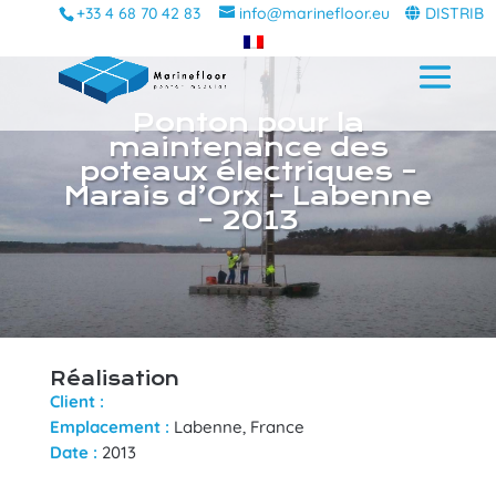
+33 4 68 70 42 83
info@marinefloor.eu
DISTRIB
Ponton pour la
maintenance des
poteaux électriques –
Marais d’Orx – Labenne
– 2013
Réalisation
Client :
Emplacement :
Labenne, France
Date :
2013