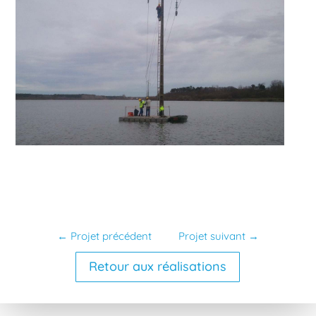
←
Projet précédent
Projet suivant
→
Retour aux réalisations