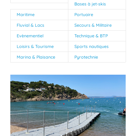
Bases à jet-skis
Maritime
Portuaire
Fluvial & Lacs
Secours & Militaire
Evènementiel
Technique & BTP
Loisirs & Tourisme
Sports nautiques
Marina & Plaisance
Pyrotechnie