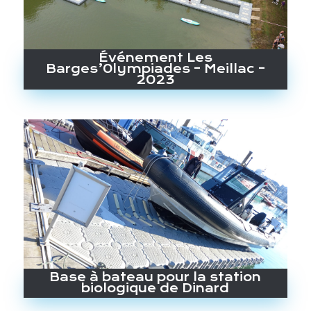
Événement Les
Barges’0lympiades – Meillac –
2023
Base à bateau pour la station
biologique de Dinard