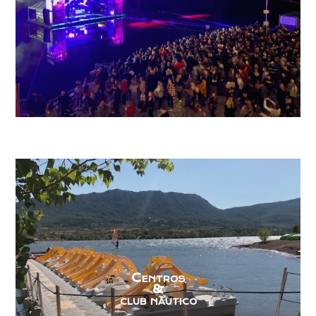
Centros
&
club náutico