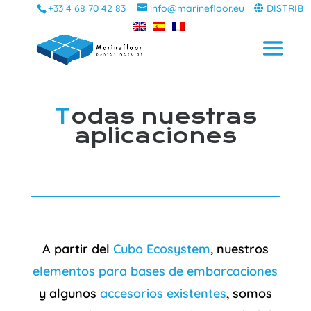
+33 4 68 70 42 83
info@marinefloor.eu
DISTRIB
T
odas nuestras
aplicaciones
A partir del
Cubo Ecosystem
, nuestros
elementos para bases de embarcaciones
y algunos
accesorios existentes
, somos