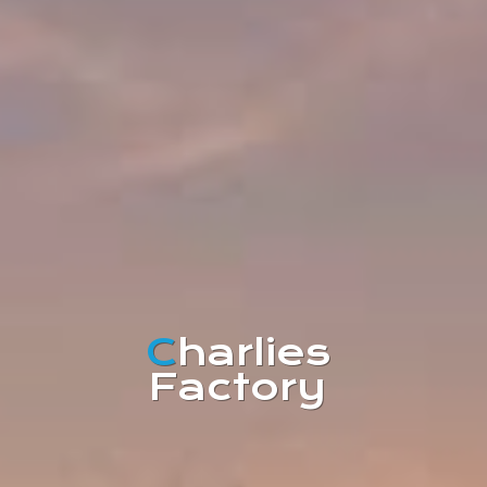
C
harlies
Factory