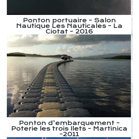
Ponton portuaire – Salon
Nautique Les Nauticales – La
Ciotat – 2016
ye
B
Ponton d’embarquement –
Poterie les trois Ilets – Martinica
-2011