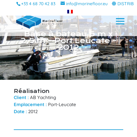
+33 4 68 70 42 83
info@marinefloor.eu
DISTRIB
Base à bateau 6 m x
2,5 m – Port Leucate –
2012
Réalisation
Client :
AB Yachting
Emplacement :
Port-Leucate
Date :
2012