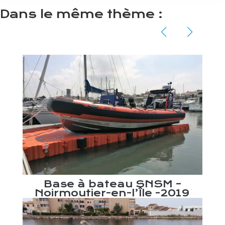
Dans le même thème :
Base à bateau SNSM –
Noirmoutier-en-l’Île -2019
onne
Pon