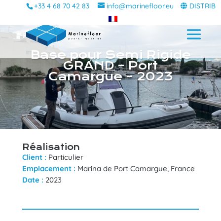
+33 4 68 70 42 83
info@marinefloor.eu
DISTRIB
Base pour Semi Rigide
GRAND – Port
Camargue – 2023
Réalisation
Client :
Particulier
Emplacement :
Marina de Port Camargue, France
Date :
2023