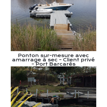
m –
Ba
te –
Ponton sur-mesure avec
Pom
amarrage à sec – Client privé
– Port Barcarès