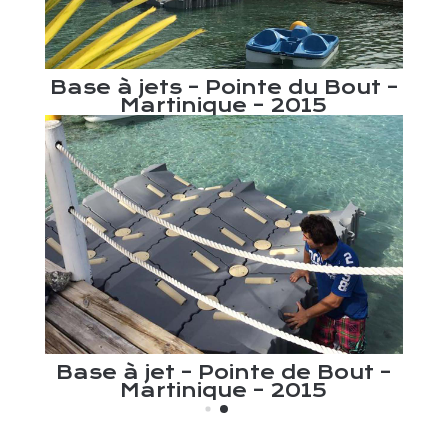
r un
Bas
Base à jets – Pointe du Bout –
Martinique – 2015
n
–
Base à jet – Pointe de Bout –
Martinique – 2015