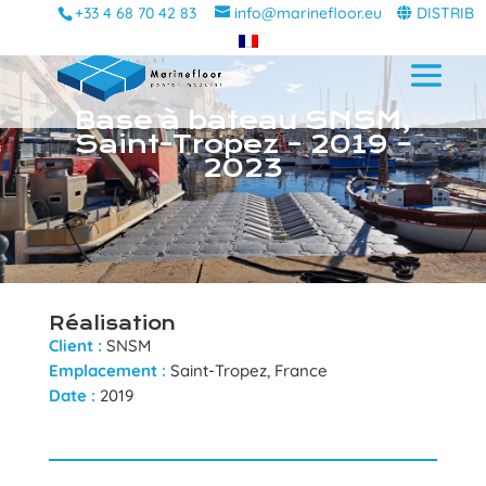
+33 4 68 70 42 83
info@marinefloor.eu
DISTRIB
Base à bateau SNSM,
Saint-Tropez – 2019 –
2023
Réalisation
Client :
SNSM
Emplacement :
Saint-Tropez, France
Date :
2019