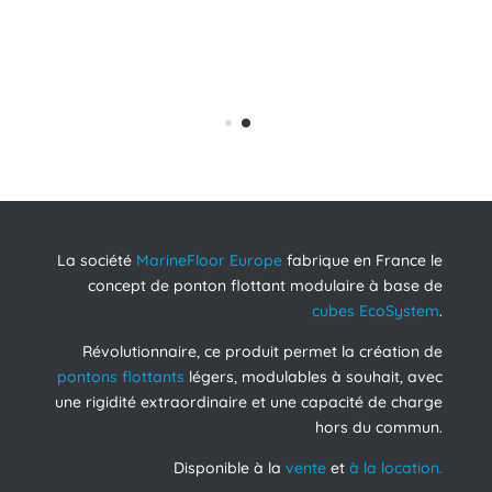
nd
Pa
u de
pub
La société
MarineFloor Europe
fabrique en France le
concept de ponton flottant modulaire à base de
cubes EcoSystem
.
Révolutionnaire, ce produit permet la création de
pontons flottants
légers, modulables à souhait, avec
une rigidité extraordinaire et une capacité de charge
hors du commun.
Disponible à la
vente
et
à la location.