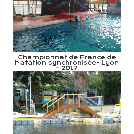
Championnat de France de
Natation synchronisée- Lyon
– 2017
 et
Pl
agne
de 