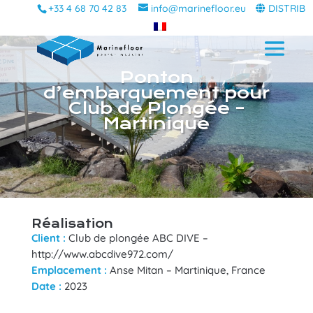
+33 4 68 70 42 83
info@marinefloor.eu
DISTRIB
Ponton
d’embarquement pour
Club de Plongée –
Martinique
Réalisation
Client :
Club de plongée ABC DIVE –
http://www.abcdive972.com/
Emplacement :
Anse Mitan – Martinique, France
Date :
2023