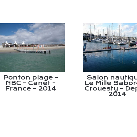
Ponton plage –
Salon nautique
NBC – Canet –
Le Mille Sabord
France – 2014
Crouesty – Depu
2014