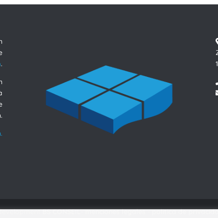
n
e
m
.
n
à
e
.
.
 development
BS CONSEIL
-
menciones legales
-
politica de privacid