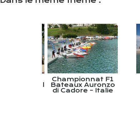
Dans le même thème :
ement –
Championnat F1
ck Festival
Bateaux Auronzo
2014
di Cadore – Italie