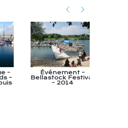
 –
Événement –
s –
Bellastock Festival
is
– 2014