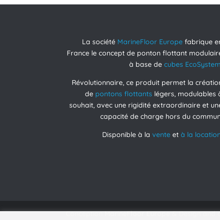
La société
MarineFloor Europe
fabrique e
France le concept de ponton flottant modulair
à base de
cubes EcoSyste
Révolutionnaire, ce produit permet la créatio
de
pontons flottants
légers, modulables 
souhait, avec une rigidité extraordinaire et un
capacité de charge hors du commun
Disponible à la
vente
et
à la location
Conception
MarineFloor Europe
& Design and