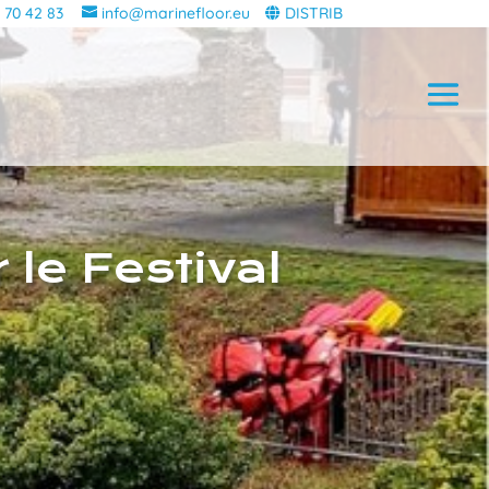
 70 42 83
info@marinefloor.eu
DISTRIB
le Festival
c