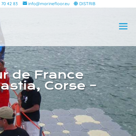
 70 42 83
info@marinefloor.eu
DISTRIB
r de France
Bastia, Corse –