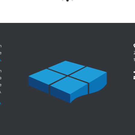
n
e
m
.
n
à
e
.
.