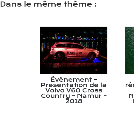
Dans le même thème :
Flottante –
Événement –
ac, Parc
Presentation de la
ré
osition –
Volvo V60 Cross
x – 2011 –
Country – Namur –
N
013
2018