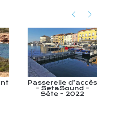
ant
Passerelle d’accès
Pon
– SetaSound –
d’embar
Sète – 2022
de kayak
Guadalqu
Palma de
Espagn