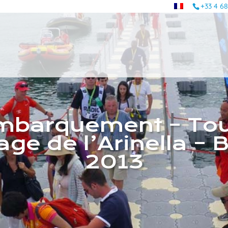
+33 4 68
mbarquement – Tou
ge de l’Arinella – 
2013