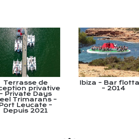
Terrasse de
Ibiza – Bar flott
ception privative
– 2014
– Private Days
eel Trimarans –
Port Leucate –
Depuis 2021