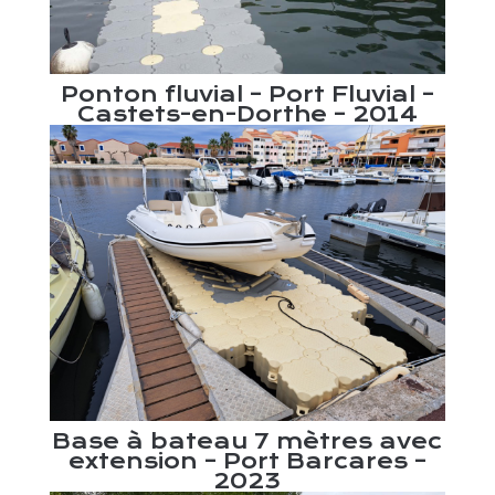
se
Ponton fluvial – Port Fluvial –
P
c du
Castets-en-Dorthe – 2014
nau
Base à bateau 7 mètres avec
extension – Port Barcares –
2023