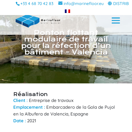
+33 4 68 70 42 83
info@marinefloor.eu
DISTRIB
Ponton flottant
modulaire de travail
pour la réfection d’un
bâtiment – Valencia
Réalisation
Client :
Entreprise de travaux
Emplacement :
Embarcadero de la Gola de Pujol
en la Albufera de Valencia, Espagne
Date :
2021