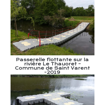
a –
Bas
Passerelle flottante sur la
rivière Le Thauoret –
Commune de Saint Varent
-2019