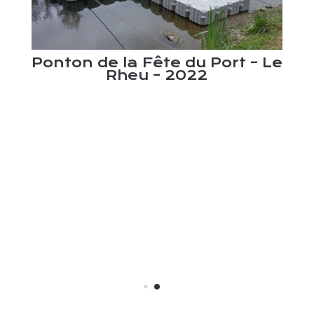
pour
Ber
 –
u
3
Ponton de la Fête du Port – Le
Rheu – 2022
nt
P
nade
flu