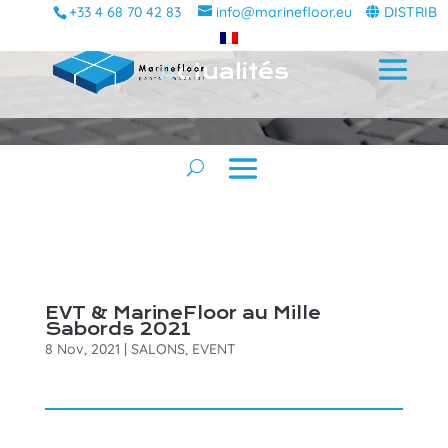
+33 4 68 70 42 83
info@marinefloor.eu
DISTRIB
A
ctualités
EVT & MarineFloor au Mille
Sabords 2021
8 Nov, 2021
|
SALONS
,
EVENT