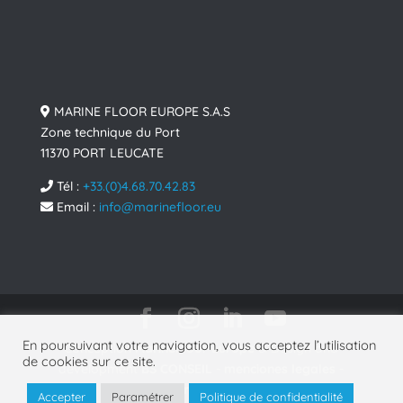
MARINE FLOOR EUROPE S.A.S
Zone technique du Port
11370 PORT LEUCATE
Tél :
+33.(0)4.68.70.42.83
Email :
info@marinefloor.eu
En poursuivant votre navigation, vous acceptez l’utilisation
Conception
MarineFloor Europe
& Design and
de cookies sur ce site.
development
BS CONSEIL
-
menciones legales
-
politica de privacidad
- © 2025
Accepter
Paramétrer
Politique de confidentialité