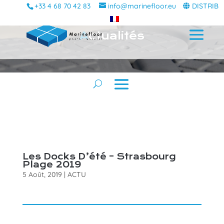
+33 4 68 70 42 83
info@marinefloor.eu
DISTRIB
A
ctualités
Les Docks D’été – Strasbourg
Plage 2019
5 Août, 2019
|
ACTU