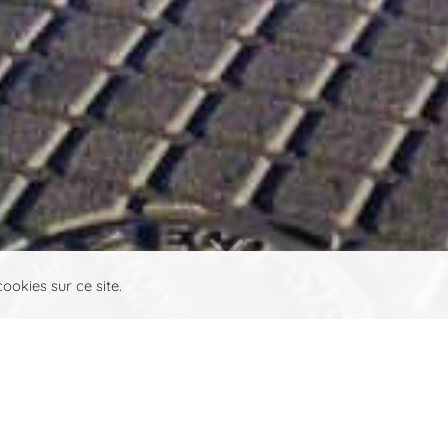
3
ookies sur ce site.
E.V.T.,
partenaire Bretag
dans le patrimoine mariti