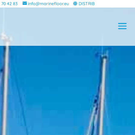
 70 42 83
info@marinefloor.eu
DISTRIB