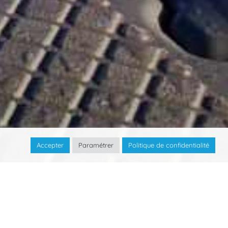
Accepter
Paramétrer
Politique de confidentialité
ne de MarineFloor Europe
, est
spécialisé
me et fluvial
.