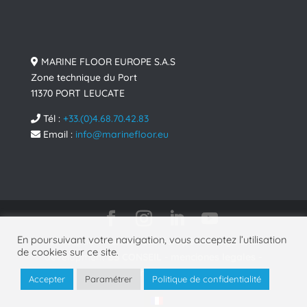
MARINE FLOOR EUROPE S.A.S
Zone technique du Port
11370 PORT LEUCATE
Tél :
+33.(0)4.68.70.42.83
Email :
info@marinefloor.eu
En poursuivant votre navigation, vous acceptez l’utilisation
Conception
MarineFloor Europe
& Design and
de cookies sur ce site.
development
BS CONSEIL
-
menciones legales
-
politica de privacidad
- © 2025
Accepter
Paramétrer
Politique de confidentialité