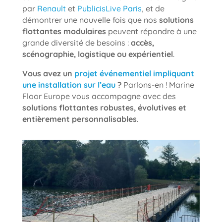
par
Renault
et
PublicisLive Paris
, et de
démontrer une nouvelle fois que nos
solutions
flottantes modulaires
peuvent répondre à une
grande diversité de besoins :
accès,
scénographie, logistique ou expérientiel
.
Vous avez un
projet événementiel impliquant
une installation sur l’eau
?
Parlons-en ! Marine
Floor Europe vous accompagne avec des
solutions flottantes robustes, évolutives et
entièrement personnalisables
.