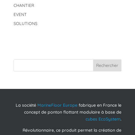
CHANTIER
EVENT
SOLUTIONS
Rechercher
La société
MarineFloor Europe
fabrique en France le
concept de ponton flottant modulaire à base de
cubes EcoSystem
.
Révolutionnaire, ce produit permet la création de