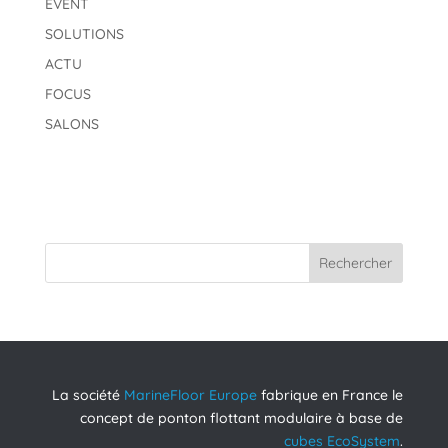
EVENT
SOLUTIONS
ACTU
FOCUS
SALONS
Rechercher
La société
MarineFloor Europe
fabrique en France le
concept de ponton flottant modulaire à base de
cubes EcoSystem
.