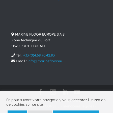
MARINE FLOOR EUROPE S.A.S
Zone technique du Port
11370 PORT LEUCATE
Tél :
+33.(0)4.68.70.42.83
Email :
info@marinefloor.eu
En poursuivant votre navigation, vous acceptez l’utilisation
Conception
MarineFloor Europe
& Design and
de cookies sur ce site.
development
BS CONSEIL
-
menciones legales
-
politica de privacidad
- © 2025