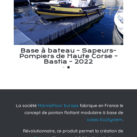
on
B
n
Base à bateau – Sapeurs-
Pompiers de Haute Corse –
Bastia – 2022
La société
MarineFloor Europe
fabrique en France le
concept de ponton flottant modulaire à base de
cubes EcoSystem
.
Révolutionnaire, ce produit permet la création de