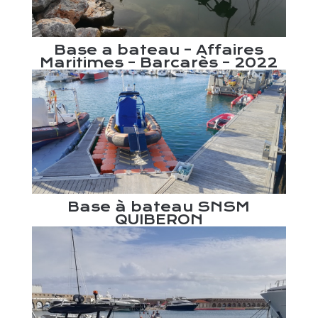
onne
Base a bateau – Affaires
Pon
Maritimes – Barcarès – 2022
Base à bateau SNSM
QUIBERON
res
Ba