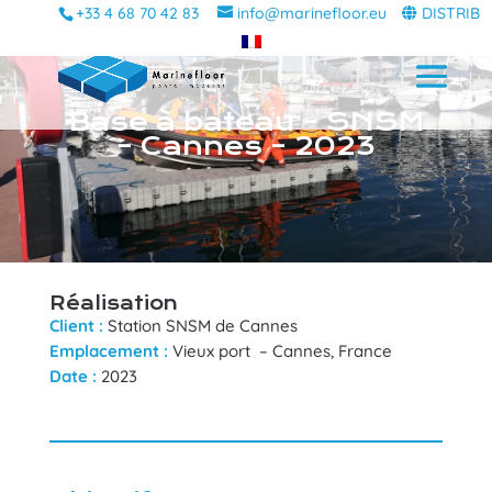
+33 4 68 70 42 83
info@marinefloor.eu
DISTRIB
Base à bateau – SNSM
– Cannes – 2023
Réalisation
Client :
Station SNSM de Cannes
Emplacement :
Vieux port – Cannes, France
Date :
2023