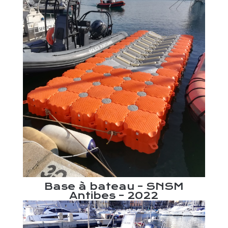
,50
Ba
du
m
ur
g
Base à bateau – SNSM
Antibes – 2022