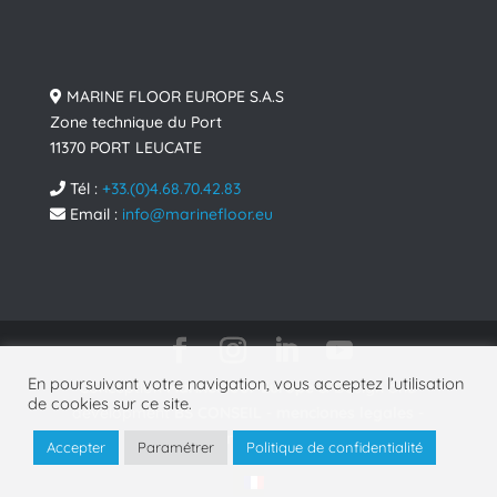
MARINE FLOOR EUROPE S.A.S
Zone technique du Port
11370 PORT LEUCATE
Tél :
+33.(0)4.68.70.42.83
Email :
info@marinefloor.eu
En poursuivant votre navigation, vous acceptez l’utilisation
Conception
MarineFloor Europe
& Design and
de cookies sur ce site.
development
BS CONSEIL
-
menciones legales
-
politica de privacidad
- © 2025
Accepter
Paramétrer
Politique de confidentialité