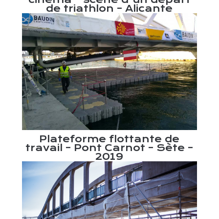
de triathlon – Alicante
aux
Po
011
él
Plateforme flottante de
travail – Pont Carnot – Sète –
2019