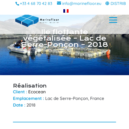
+33 4 68 70 42 83
info@marinefloor.eu
DISTRIB
Ile flottante
végétalisée – Lac de
Serre-Ponçon – 2018
Réalisation
Client :
Ecocean
Emplacement :
Lac de Serre-Ponçon, France
Date :
2018