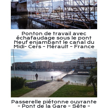
e
011
Mi
Ponton de travail avec
échafaudage sous le pont
Neuf enjambant le canal du
Midi- Cers – Hérault – France
on
E
n –
no
Passerelle piétonne ouvrante
– Pont de la Gare – Sète –