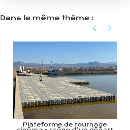
Dans le même thème :
rt
P
Plateforme de tournage
cinéma – scène d’un départ