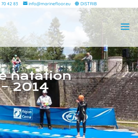
 70 42 83
info@marinefloor.eu
DISTRIB
e natation
 – 2014