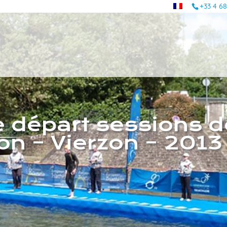
+33 4 68
 départ sessions d
lon – Vierzon – 2013