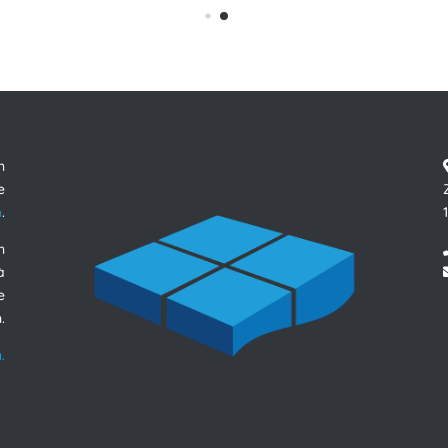
n
e
m
.
n
à
e
.
.