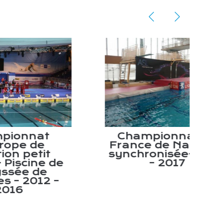
at
Championnat de
e
France de Natation
d’
it
synchronisée- Lyon
Pan
e de
– 2017
e
Ma
12 –