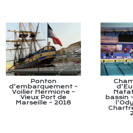
Ponton
Championn
mbarquement –
d’Europe d
lier Hermione –
Natation pet
ieux Port de
bassin – Piscin
rseille – 2018
l’Odyssée d
Chartres – 20
2016