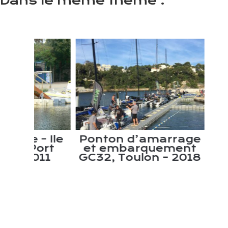
Dans le même thème :
 Ile
Ponton d’amarrage
ort
et embarquement
d’e
11
GC32, Toulon – 2018
Voi
V
Ma