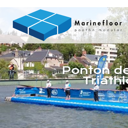
Ponton de
Triath