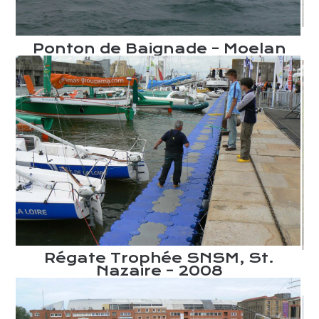
–
Ponton de Baignade – Moelan
Régate Trophée SNSM, St.
x
Nazaire – 2008