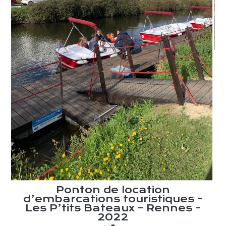
et
C
Ponton de location
d’embarcations touristiques –
Les P’tits Bateaux – Rennes –
2022