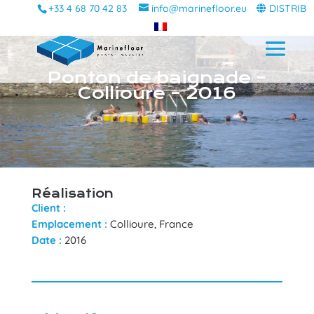
+33 4 68 70 42 83
info@marinefloor.eu
DISTRIB
Ponton de baignade –
Collioure – 2016
Réalisation
Client :
Emplacement :
Collioure, France
Date :
2016