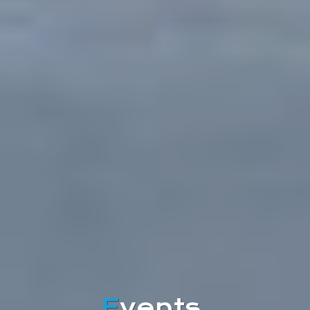
E
vents