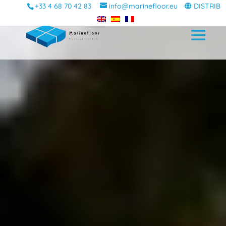
+33 4 68 70 42 83
info@marinefloor.eu
DISTRIB