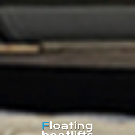
F
loating