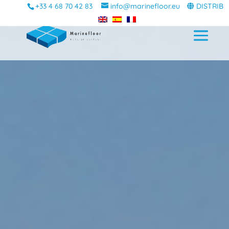
+33 4 68 70 42 83
info@marinefloor.eu
DISTRIB